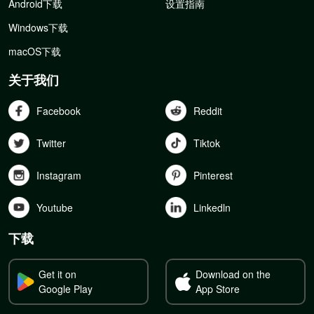
Android下载
设置指南
Windows下载
macOS下载
关于我们
Facebook
Reddit
Twitter
Tiktok
Instagram
Pinterest
Youtube
Linkedln
下载
Get it on
Download on the
Google Play
App Store