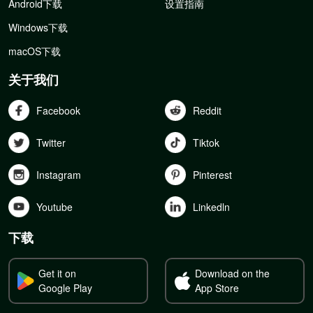
Android下载
设置指南
Windows下载
macOS下载
关于我们
Facebook
Reddit
Twitter
Tiktok
Instagram
Pinterest
Youtube
Linkedln
下载
Get it on
Download on the
Google Play
App Store