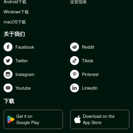
Android下载
设置指南
Windows下载
macOS下载
关于我们
Facebook
Reddit
Twitter
Tiktok
Instagram
Pinterest
Youtube
Linkedln
下载
Get it on
Download on the
Google Play
App Store